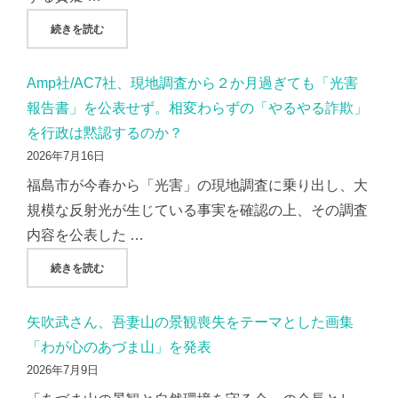
"東邦銀行、株主総会での質疑応答を「隠蔽」？録画映像から
続きを読む
Amp社/AC7社、現地調査から２か月過ぎても「光害
報告書」を公表せず。相変わらずの「やるやる詐欺」
を行政は黙認するのか？
2026年7月16日
福島市が今春から「光害」の現地調査に乗り出し、大
規模な反射光が生じている事実を確認の上、その調査
内容を公表した …
"AMP社/AC7社、現地調査から２か月過ぎても「光害報告
続きを読む
矢吹武さん、吾妻山の景観喪失をテーマとした画集
「わが心のあづま山」を発表
2026年7月9日