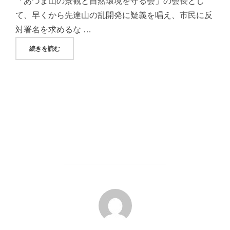
「あづま山の景観と自然環境を守る会」の会長とし
て、早くから先達山の乱開発に疑義を唱え、市民に反
対署名を求めるな …
"矢吹武さん、吾妻山の景観喪失をテーマとした画集「わが心
続きを読む
投稿者