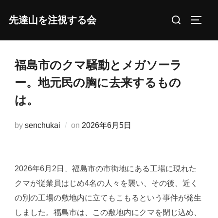
コ
検
先達山を注視する会
ン
サイド
索
テ
対
ン
象:
ツ
福島市のクマ騒動とメガソーラ
へ
ー。地元民の胸に去来するもの
ス
は。
キ
ッ
投
by
senchukai
on
2026年6月5日
プ
稿
日:
2026年6月2日、福島市の市街地にある工場に現れた
クマが従業員はじめ4名の人々を襲い、その後、近く
の別の工場の敷地内に立てもこもるという事件が発生
しました。福島市は、この敷地内にクマを閉じ込め、