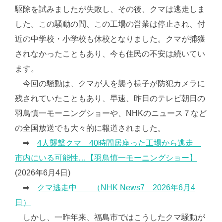
駆除を試みましたが失敗し、その後、クマは逃走しま
した。この騒動の間、この工場の営業は停止され、付
近の中学校・小学校も休校となりました。クマが捕獲
されなかったこともあり、今も住民の不安は続いてい
ます。
今回の騒動は、クマが人を襲う様子が防犯カメラに
残されていたこともあり、早速、昨日のテレビ朝日の
羽鳥慎一モーニングショーや、NHKのニュース７など
の全国放送でも大々的に報道されました。
➡
4人襲撃クマ 40時間居座った工場から逃走
市内にいる可能性…【羽鳥慎一モーニングショー】
(2026年6月4日)
➡
クマ逃走中 （NHK News7 2026年6月4
日）
しかし、一昨年来、福島市ではこうしたクマ騒動が