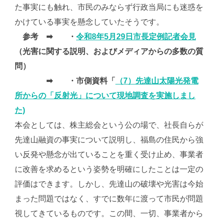
た事実にも触れ、市民のみならず行政当局にも迷惑を
かけている事実を懸念していたそうです。
参考 ➡ ・
令和8年5月29日市長定例記者会見
（光害に関する説明、およびメディアからの多数の質
問）
➡ ・市側資料「
（7）先達山太陽光発電
所からの「反射光」について現地調査を実施しまし
た)
本会としては、株主総会という公の場で、社長自らが
先達山融資の事実について説明し、福島の住民から強
い反発や懸念が出ていることを重く受け止め、事業者
に改善を求めるという姿勢を明確にしたことは一定の
評価はできます。しかし、先達山の破壊や光害は今始
まった問題ではなく、すでに数年に渡って市民が問題
視してきているものです。この間、一切、事業者から