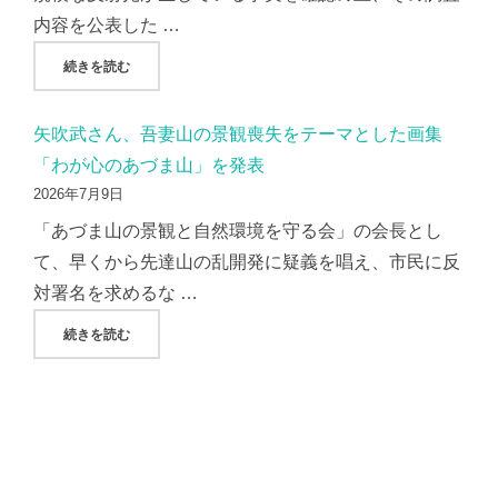
内容を公表した …
"AMP社/AC7社、現地調査から２か月過ぎても「光害報告
続きを読む
矢吹武さん、吾妻山の景観喪失をテーマとした画集
「わが心のあづま山」を発表
2026年7月9日
「あづま山の景観と自然環境を守る会」の会長とし
て、早くから先達山の乱開発に疑義を唱え、市民に反
対署名を求めるな …
"矢吹武さん、吾妻山の景観喪失をテーマとした画集「わが心
続きを読む