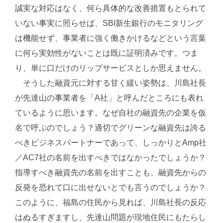
誠実な対応はなく、何ら具体的な改善措置もとられて
いない事実に照らせば、SBI新生銀行のモニタリング
は機能せず、事業者に強く働きかけるなどという言葉
に何ら実効性がないことは既に証明済みです。つま
り、単に口だけのリップサービスとしか思えません。
そうした融資元に対する甘く緩い姿勢は、川島社長
が先達山の事業者を「A社」と呼んだところにも表れ
ているように思います。なぜ自社の融資先の企業を仮
名で呼ぶのでしょう？適切でグリーンな融資先は誇る
べきビジネスパートナーであって、しっかりとAmp社
／AC7社の名前を出すべきではなかったでしょうか？
指導すべき融資先の名前を出すことも、融資先からの
反発を恐れて口に出せないとでも言うのでしょうか？
このように、福島の住民から見れば、川島社長の反応
はぬるすぎますし、先達山問題が現地住民にもたらし