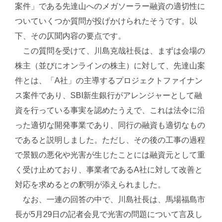
案件」である先達山へのメガソーラー融資の適切性に
ついていくつか質問が投げかけられたそうです。以
下、その仄聞内容の要点です。
この質問を受けて、川島克哉社長は、まずは会場の
株主（並びにオンラインの株主）に対して、先達山案
件とは、「A社」の主導するプロジェクトファイナン
ス案件であり、SBI新生銀行がアレンジャーとして融
資を行っている事実を認めたうえで、これは法令に沿
った適切な開発事業であり、同行の融資も適切なもの
であると説明しました。ただし、その後の工事の過程
で景観の悪化や光害が生じたことには融資元として重
く受け止めており、事業者であるA社に対して改善と
対応を求めるとの釈明が添えられました。
なお、一連の回答の中で、川島社長は、馬場福島市
長が5月29日の記者会見で光害の問題について言及し