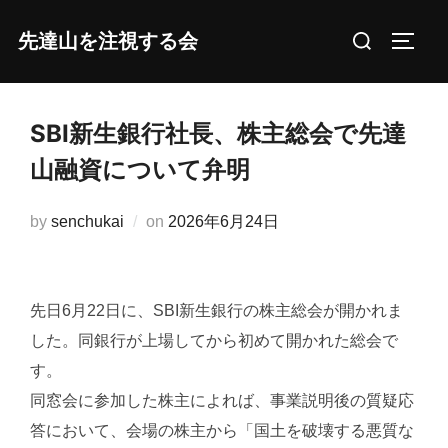
コ
検
先達山を注視する会
ン
サイド
索
テ
対
ン
象:
ツ
SBI新生銀行社長、株主総会で先達
へ
山融資について弁明
ス
キ
投
by
senchukai
on
2026年6月24日
ッ
稿
プ
日:
先日6月22日に、SBI新生銀行の株主総会が開かれま
した。同銀行が上場してから初めて開かれた総会で
す。
同窓会に参加した株主によれば、事業説明後の質疑応
答において、会場の株主から「国土を破壊する悪質な