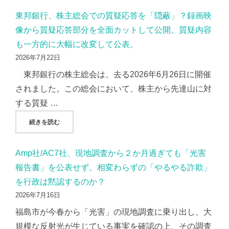
東邦銀行、株主総会での質疑応答を「隠蔽」？録画映
像から質疑応答部分を全面カットして公開。質疑内容
も一方的に大幅に改変して公表。
2026年7月22日
東邦銀行の株主総会は、去る2026年6月26日に開催
されました。この総会において、株主から先達山に対
する質疑 …
"東邦銀行、株主総会での質疑応答を「隠蔽」？録画映像から
続きを読む
Amp社/AC7社、現地調査から２か月過ぎても「光害
報告書」を公表せず。相変わらずの「やるやる詐欺」
を行政は黙認するのか？
2026年7月16日
福島市が今春から「光害」の現地調査に乗り出し、大
規模な反射光が生じている事実を確認の上、その調査