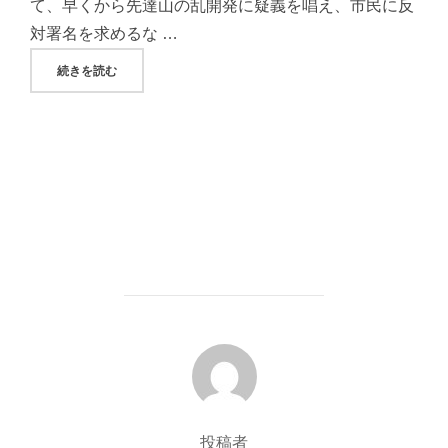
て、早くから先達山の乱開発に疑義を唱え、市民に反
対署名を求めるな …
"矢吹武さん、吾妻山の景観喪失をテーマとした画集「わが心
続きを読む
投稿者
投稿者