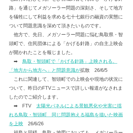
路」を通じてメガソーラー問題の深刻さ、そして地方
を犠牲にして利益を求める七十七銀行の融資の実態に
ついて問題意識を深めて頂きたいものです。
他方で、先日、メガソーラー問題に悩む鳥取県・智
頭町で、住民団体による「かげる針路」の自主上映会
が開かれたことを報じました。
➡
鳥取・智頭町で「かげる針路」上映される。
「地方から地方へ」と問題意識が
拡散 26/6/5
これに関連して、智頭町での上映会や現地の状況に
ついて、昨日のFTVニュースで詳しい報道がなされま
したのでご紹介します。
➡ FTV
太陽光パネルによる景観悪化や光害に揺
れる鳥取・智頭町 同じ問題抱える福島を描いた映画
を上映
26/6/26
福島と同様、鳥取・地図においても、メガソーラー