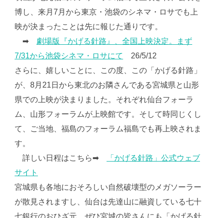
博し、来月7月から東京・池袋のシネマ・ロサでも上
映が決まったことは先に報じた通りです。
➡
劇場版『かげる針路』、全国上映決定。まず
7/31から池袋シネマ・ロサにて
26/5/12
さらに、嬉しいことに、この度、この「かげる針路」
が、8月21日から東北のお隣さんである宮城県と山形
県での上映が決まりました。それぞれ仙台フォーラ
ム、山形フォーラムが上映館です。そして時同じくし
て、ご当地、福島のフォーラム福島でも再上映されま
す。
詳しい日程はこちら➡
「かげる針路」公式ウェブ
サイト
宮城県も各地におそろしい自然破壊型のメガソーラー
が散見されますし、仙台は先達山に融資している七十
七銀行のおひざ元。ぜひ宮城の皆さんにも「かげる針