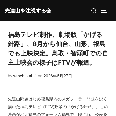
コ
検
先達山を注視する会
ン
サイド
索
テ
対
ン
象:
ツ
福島テレビ制作、劇場版「かげる
へ
針路」、8月から仙台、山形、福島
ス
でも上映決定。鳥取・智頭町での自
キ
主上映会の様子はFTVが報道。
ッ
プ
投
by
senchukai
on
2026年6月27日
稿
日:
先達山問題はじめ福島県内のメガソーラー問題を鋭く
描いた福島テレビ（FTV)政策の「かげる針路」。この
映画が地元福島のフォーラム福島で上映され、公表を