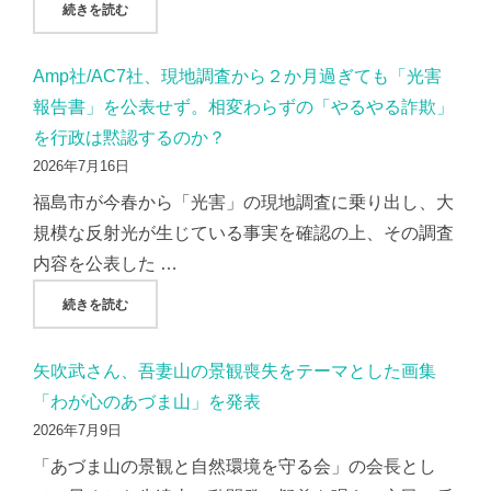
"東邦銀行、株主総会での質疑応答を「隠蔽」？録画映像から
続きを読む
Amp社/AC7社、現地調査から２か月過ぎても「光害
報告書」を公表せず。相変わらずの「やるやる詐欺」
を行政は黙認するのか？
2026年7月16日
福島市が今春から「光害」の現地調査に乗り出し、大
規模な反射光が生じている事実を確認の上、その調査
内容を公表した …
"AMP社/AC7社、現地調査から２か月過ぎても「光害報告
続きを読む
矢吹武さん、吾妻山の景観喪失をテーマとした画集
「わが心のあづま山」を発表
2026年7月9日
「あづま山の景観と自然環境を守る会」の会長とし