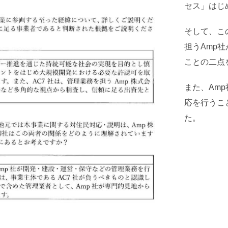
セス」はじ
そして、こ
担うAmp
ことの二点
また、Am
応を行うこ
た。