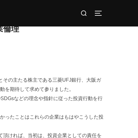
検
サイドバーとナ
索
業倫理
対
象:
その主たる株主である三菱UFJ銀行、大阪ガ
行動を期待して求めて参りました。
SDGsなどの理念や指針に従った投資行動を行
かったことはこれらの企業はもはやこうした投
て頂ければ、当初は、投資企業としての責任を