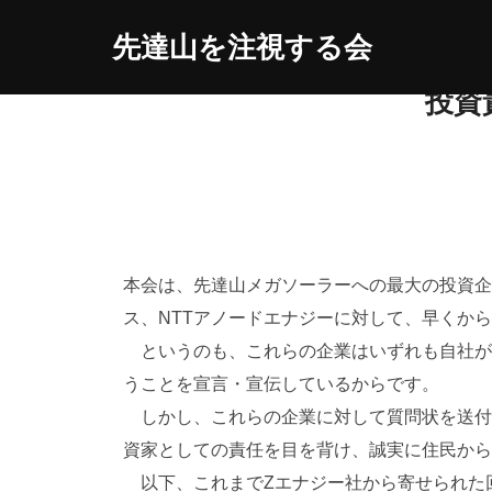
コ
先達山を注視する会
ン
テ
投資
ン
ツ
へ
ス
キ
ッ
本会は、先達山メガソーラーへの最大の投資企
プ
ス、NTTアノードエナジーに対して、早くか
というのも、これらの企業はいずれも自社が環
うことを宣言・宣伝しているからです。
しかし、これらの企業に対して質問状を送付
資家としての責任を目を背け、誠実に住民から
以下、これまでZエナジー社から寄せられた