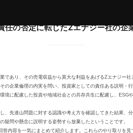
責任の否定に転じたZエナジー社の企
業であり、その売電収益から莫大な利益をあげるZエナジー社と
らその企業倫理の内実を問い、投資家としての責任ある説明・
境に配慮した投資や地域社会との共存共生に配慮し、ESGや
し、先達山問題に対する認識や考え方を確認してきた結果、分
の疑問や懸念に説明する姿勢すら放棄したということです。
回答内容を一気にまとめて紹介します。これらのやり取りを見