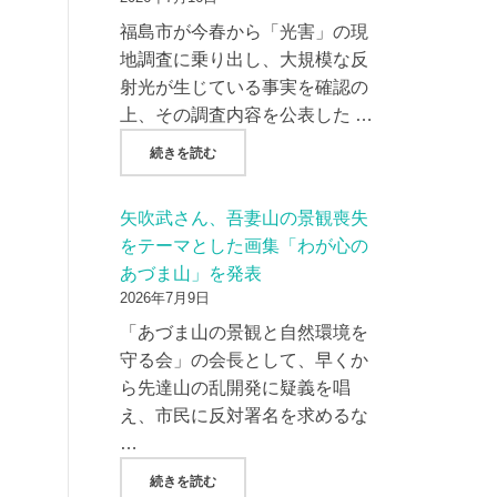
福島市が今春から「光害」の現
地調査に乗り出し、大規模な反
射光が生じている事実を確認の
上、その調査内容を公表した …
"AMP社/AC7社、現地調査から２か月過ぎ
続きを読む
矢吹武さん、吾妻山の景観喪失
をテーマとした画集「わが心の
あづま山」を発表
2026年7月9日
「あづま山の景観と自然環境を
守る会」の会長として、早くか
ら先達山の乱開発に疑義を唱
え、市民に反対署名を求めるな
…
"矢吹武さん、吾妻山の景観喪失をテーマとし
続きを読む