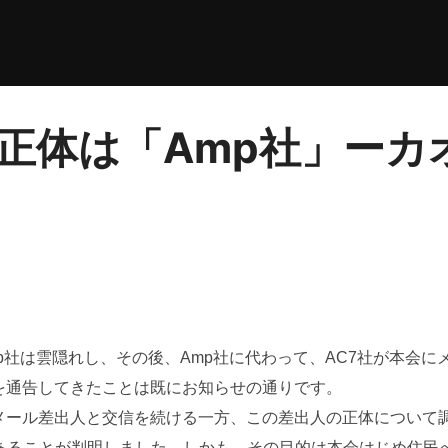
の正体は「Amp社」ー
p社は雲隠れし、その後、Amp社に代わって、AC7社が本会に
を通告してきたことは既にお知らせの通りです。
メール差出人と交信を続ける一方、この差出人の正体について
あることが判明しました。しかも、その目的は本会はじめ住民