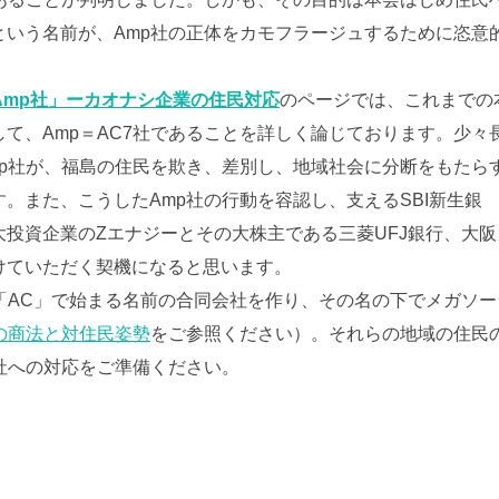
という名前が、Amp社の正体をカモフラージュするために恣意
Amp社」ーカオナシ企業の住民対応
のページでは、これまでの
して、Amp＝AC7社であることを詳しく論じております。少々
p社が、福島の住民を欺き、差別し、地域社会に分断をもたら
。また、こうしたAmp社の行動を容認し、支えるSBI新生銀
投資企業のZエナジーとその大株主である三菱UFJ銀行、大阪
けていただく契機になると思います。
「AC」で始まる名前の合同会社を作り、その名の下でメガソー
pの商法と対住民姿勢
をご参照ください）。それらの地域の住民
社への対応をご準備ください。