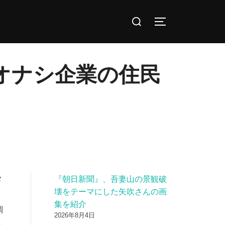
検
サイドバーとナ
索
対
象:
カオナシ企業の住民
『朝日新聞』、吾妻山の景観破
メ
壊をテーマにした矢吹さんの画
集を紹介
調
2026年8月4日
へ