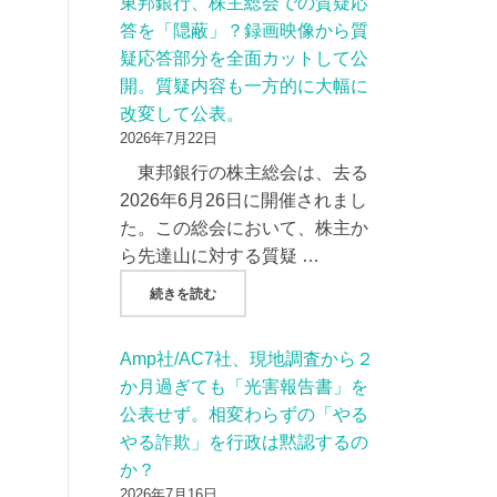
東邦銀行、株主総会での質疑応
答を「隠蔽」？録画映像から質
疑応答部分を全面カットして公
開。質疑内容も一方的に大幅に
改変して公表。
2026年7月22日
東邦銀行の株主総会は、去る
2026年6月26日に開催されまし
た。この総会において、株主か
ら先達山に対する質疑 …
"東邦銀行、株主総会での質疑応答を「隠蔽」
続きを読む
Amp社/AC7社、現地調査から２
か月過ぎても「光害報告書」を
公表せず。相変わらずの「やる
やる詐欺」を行政は黙認するの
か？
2026年7月16日