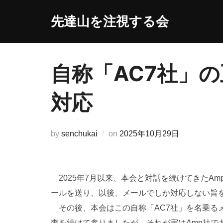
コ
先達山を注視する会
ン
テ
ン
ツ
自称「AC7社」
へ
ス
対応
キ
ッ
プ
投
by
senchukai
on
2025年10月29日
稿
日:
2025年7月以来、本会と対話を続けてきたAm
ールを送り、以後、メールでしか対応しない旨
その後、本会はこの自称「AC7社」を名乗る
査を続けて参りましたが、それが実はAmp社で