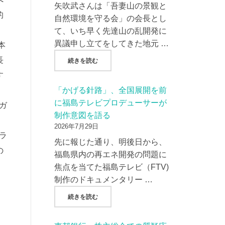
矢吹武さんは「吾妻山の景観と
的
自然環境を守る会」の会長とし
て、いち早く先達山の乱開発に
異議申し立てをしてきた地元 …
本
長
"『朝日新聞』、吾妻山の景観破壊をテーマに
続きを読む
す
「かげる針路」、全国展開を前
に福島テレビプロデューサーが
ガ
制作意図を語る
2026年7月29日
ラ
先に報じた通り、明後日から、
の
福島県内の再エネ開発の問題に
焦点を当てた福島テレビ（FTV)
制作のドキュメンタリー …
"「かげる針路」、全国展開を前に福島テレビ
続きを読む