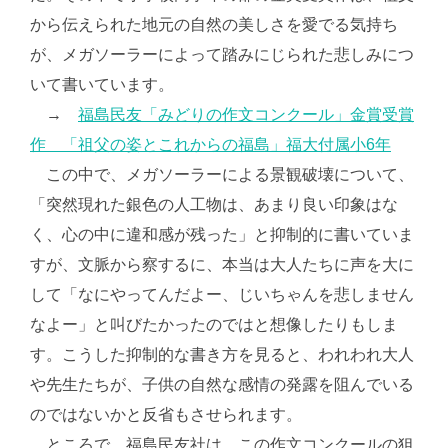
から伝えられた地元の自然の美しさを愛でる気持ち
が、メガソーラーによって踏みにじられた悲しみにつ
いて書いています。
→
福島民友「みどりの作文コンクール」金賞受賞
作 「祖父の姿とこれからの福島」福大付属小6年
この中で、メガソーラーによる景観破壊について、
「突然現れた銀色の人工物は、あまり良い印象はな
く、心の中に違和感が残った」と抑制的に書いていま
すが、文脈から察するに、本当は大人たちに声を大に
して「なにやってんだよー、じいちゃんを悲しません
なよー」と叫びたかったのではと想像したりもしま
す。こうした抑制的な書き方を見ると、われわれ大人
や先生たちが、子供の自然な感情の発露を阻んでいる
のではないかと反省もさせられます。
ところで、福島民友社は、この作文コンクールの狙