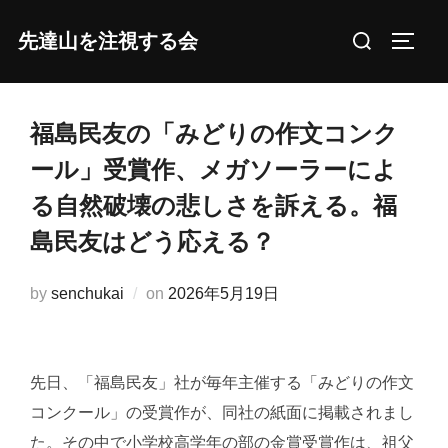
コ
検
先達山を注視する会
ン
サイド
索
テ
対
ン
象:
ツ
福島民友の「みどりの作文コンク
へ
ール」受賞作、メガソーラーによ
ス
る自然破壊の悲しさを訴える。福
キ
島民友はどう応える？
ッ
プ
投
by
senchukai
on
2026年5月19日
稿
日:
先日、「福島民友」社が毎年主催する「みどりの作文
コンクール」の受賞作が、同社の紙面に掲載されまし
た。その中で小学校高学年の部の金賞受賞作は、祖父