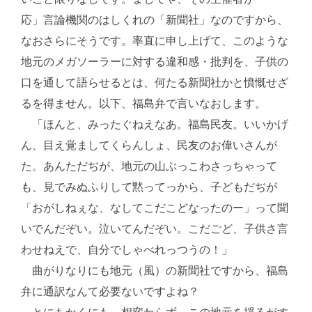
応」言論機関のはしくれの「新聞社」なのですから、
なおさらにそうです。率直に申し上げて、このような
地元のメガソーラーに対する違和感・批判を、子供の
口を通して語らせるとは、何たる新聞社かと憤慨せざ
るを得ません。以下、福島弁で言いなおします。
「ほんと、みったぐねえなあ。福島民友。いいかげ
ん、目え覚ましてくらんしょ、民友のお偉いさんが
た。あんただぢが、地元の山ぶっこわさっちゃって
も、見でみぬふりして黙ってっから、子どもだぢが
「おがしねぇな、なしてこだこどなったのー」って聞
いでんだぞい。泣いてんだぞい。こだごど、子供さ言
わせねえで、自分でしゃべれっつうの！」
曲がりなりにも地元（風）の新聞社ですから、福島
弁に通訳なんて必要ないですよね？