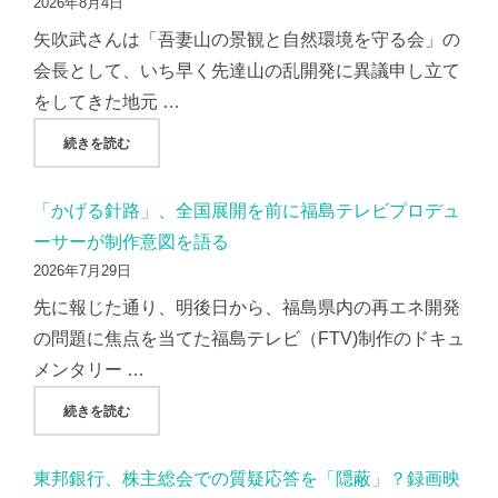
2026年8月4日
矢吹武さんは「吾妻山の景観と自然環境を守る会」の
会長として、いち早く先達山の乱開発に異議申し立て
をしてきた地元 …
"『朝日新聞』、吾妻山の景観破壊をテーマにした矢吹さんの
続きを読む
「かげる針路」、全国展開を前に福島テレビプロデュ
ーサーが制作意図を語る
2026年7月29日
先に報じた通り、明後日から、福島県内の再エネ開発
の問題に焦点を当てた福島テレビ（FTV)制作のドキュ
メンタリー …
"「かげる針路」、全国展開を前に福島テレビプロデューサー
続きを読む
東邦銀行、株主総会での質疑応答を「隠蔽」？録画映