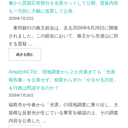
像から質疑応答部分を全面カットして公開。質疑内容
も一方的に大幅に改変して公表。
2026年7月22日
東邦銀行の株主総会は、去る2026年6月26日に開催
されました。この総会において、株主から先達山に対
する質疑 …
"東邦銀行、株主総会での質疑応答を「隠蔽」？録画映像から
続きを読む
Amp社/AC7社、現地調査から２か月過ぎても「光害
報告書」を公表せず。相変わらずの「やるやる詐欺」
を行政は黙認するのか？
2026年7月16日
福島市が今春から「光害」の現地調査に乗り出し、大
規模な反射光が生じている事実を確認の上、その調査
内容を公表した …