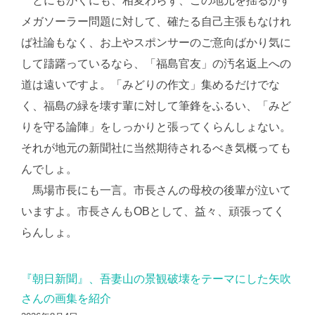
とにもかくにも、相変わらず、この地元を揺るがす
メガソーラー問題に対して、確たる自己主張もなけれ
ば社論もなく、お上やスポンサーのご意向ばかり気に
して躊躇っているなら、「福島官友」の汚名返上への
道は遠いですよ。「みどりの作文」集めるだけでな
く、福島の緑を壊す輩に対して筆鋒をふるい、「みど
りを守る論陣」をしっかりと張ってくらんしょない。
それが地元の新聞社に当然期待されるべき気概っても
んでしょ。
馬場市長にも一言。市長さんの母校の後輩が泣いて
いますよ。市長さんもOBとして、益々、頑張ってく
らんしょ。
『朝日新聞』、吾妻山の景観破壊をテーマにした矢吹
さんの画集を紹介