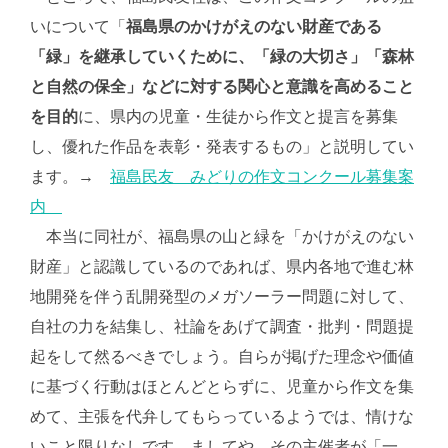
いについて「
福島県のかけがえのない財産である
「緑」を継承していくために、「緑の大切さ」「森林
と自然の保全」などに対する関心と意識を高めること
を目的
に、県内の児童・生徒から作文と提言を募集
し、優れた作品を表彰・発表するもの」と説明してい
ます。→
福島民友 みどりの作文コンクール募集案
内
本当に同社が、福島県の山と緑を「かけがえのない
財産」と認識しているのであれば、県内各地で進む林
地開発を伴う乱開発型のメガソーラー問題に対して、
自社の力を結集し、社論をあげて調査・批判・問題提
起をして然るべきでしょう。自らが掲げた理念や価値
に基づく行動はほとんどとらずに、児童から作文を集
めて、主張を代弁してもらっているようでは、情けな
いこと限りなしです。ましてや、その主催者が「一