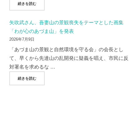
"AMP社/AC7社、現地調査から２か月過ぎても「光害報告
続きを読む
矢吹武さん、吾妻山の景観喪失をテーマとした画集
「わが心のあづま山」を発表
2026年7月9日
「あづま山の景観と自然環境を守る会」の会長とし
て、早くから先達山の乱開発に疑義を唱え、市民に反
対署名を求めるな …
"矢吹武さん、吾妻山の景観喪失をテーマとした画集「わが心
続きを読む