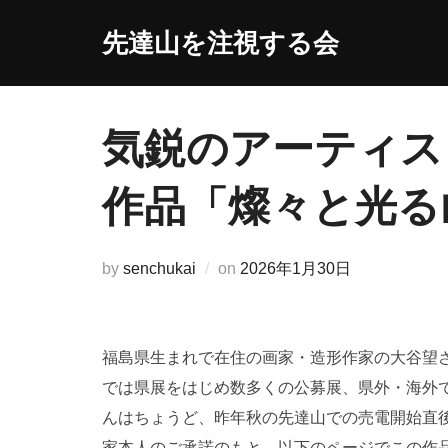
コ
先達山を注視する会
ン
テ
ン
ツ
気鋭のアーティス
へ
ス
作品「燦々と光る
キ
ッ
プ
投
by
senchukai
on
2026年1月30日
稿
日:
福島県生まれで在住の画家・造形作家の大谷望
では県展をはじめ数多くの公募展、県外・海外
んはちょうど、昨年秋の先達山での売電開始直
家本人のご承諾のもと、以下のページでこの作