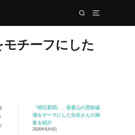
検
サイドバーとナ
索
対
象:
をモチーフにした
『朝日新聞』、吾妻山の景観破
内
壊をテーマにした矢吹さんの画
さ
集を紹介
作
2026年8月4日