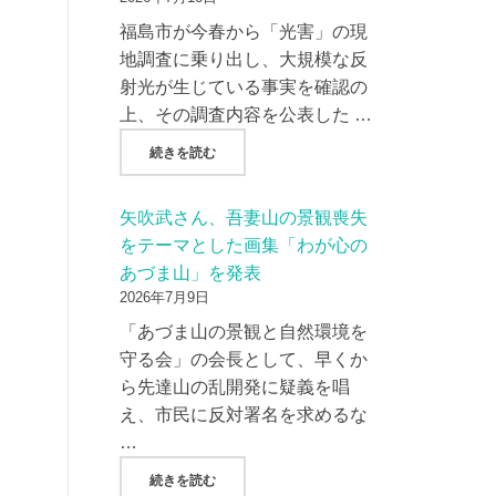
福島市が今春から「光害」の現
地調査に乗り出し、大規模な反
射光が生じている事実を確認の
上、その調査内容を公表した …
"AMP社/AC7社、現地調査から２か月過ぎ
続きを読む
矢吹武さん、吾妻山の景観喪失
をテーマとした画集「わが心の
あづま山」を発表
2026年7月9日
「あづま山の景観と自然環境を
守る会」の会長として、早くか
ら先達山の乱開発に疑義を唱
え、市民に反対署名を求めるな
…
"矢吹武さん、吾妻山の景観喪失をテーマとし
続きを読む