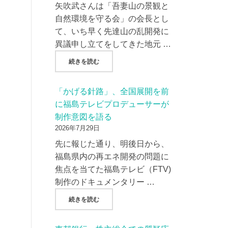
矢吹武さんは「吾妻山の景観と
自然環境を守る会」の会長とし
て、いち早く先達山の乱開発に
異議申し立てをしてきた地元 …
"『朝日新聞』、吾妻山の景観破壊をテーマに
続きを読む
「かげる針路」、全国展開を前
に福島テレビプロデューサーが
制作意図を語る
2026年7月29日
先に報じた通り、明後日から、
福島県内の再エネ開発の問題に
焦点を当てた福島テレビ（FTV)
制作のドキュメンタリー …
"「かげる針路」、全国展開を前に福島テレビ
続きを読む