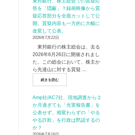
東邦銀行、株主総会での質疑応
答を「隠蔽」？録画映像から質
疑応答部分を全面カットして公
開。質疑内容も一方的に大幅に
改変して公表。
2026年7月22日
東邦銀行の株主総会は、去る
2026年6月26日に開催されまし
た。この総会において、株主か
ら先達山に対する質疑 …
"東邦銀行、株主総会での質疑応答を「隠蔽」
続きを読む
Amp社/AC7社、現地調査から２
か月過ぎても「光害報告書」を
公表せず。相変わらずの「やる
やる詐欺」を行政は黙認するの
か？
2026年7月16日