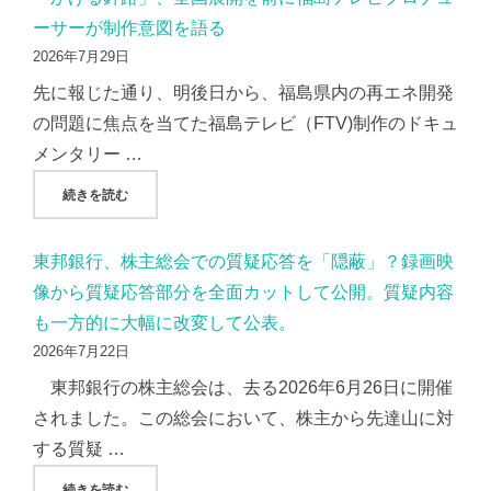
ーサーが制作意図を語る
2026年7月29日
先に報じた通り、明後日から、福島県内の再エネ開発
の問題に焦点を当てた福島テレビ（FTV)制作のドキュ
メンタリー …
"「かげる針路」、全国展開を前に福島テレビプロデューサー
続きを読む
東邦銀行、株主総会での質疑応答を「隠蔽」？録画映
像から質疑応答部分を全面カットして公開。質疑内容
も一方的に大幅に改変して公表。
2026年7月22日
東邦銀行の株主総会は、去る2026年6月26日に開催
されました。この総会において、株主から先達山に対
する質疑 …
"東邦銀行、株主総会での質疑応答を「隠蔽」？録画映像から
続きを読む