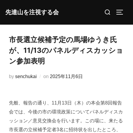
コ
検
先達山を注視する会
ン
サイド
索
テ
対
ン
象:
ツ
市長選立候補予定の馬場ゆうき氏
へ
が、11/13のパネルディスカッショ
ス
ン参加表明
キ
ッ
投
by
senchukai
on
2025年11月6日
プ
稿
日:
先般、報告の通り、11月13日（木）の本会第8回報告
会では、今後の市の環境政策についてパネルディスカ
ッション／意見交換会を行います。この場に、来たる
市長選の立候補予定者3名に招待状を出したところ、