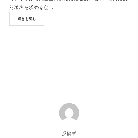
対署名を求めるな …
"矢吹武さん、吾妻山の景観喪失をテーマとした画集「わが心
続きを読む
投稿者
投稿者