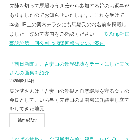
先陣を切って馬場ゆうき氏から参加する旨のお返事が
ありましたのでお知らせいたします。これを受けて、
本会HP上の案内チラシにも馬場氏のお名前を掲載し
ました。改めて案内をご確認ください。
対Amp社民
事訴訟第一回公判 ＆ 第8回報告会のご案内
『朝日新聞』、吾妻山の景観破壊をテーマにした矢吹
さんの画集を紹介
2026年8月4日
矢吹武さんは「吾妻山の景観と自然環境を守る会」の
会長として、いち早く先達山の乱開発に異議申し立て
をしてきた地元 …
"『朝日新聞』、吾妻山の景観破壊をテーマにした矢吹さんの
続きを読む
「かげる針路」、全国展開を前に福島テレビプロデュ