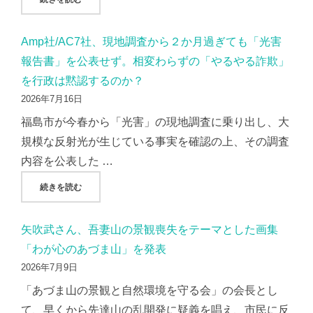
Amp社/AC7社、現地調査から２か月過ぎても「光害
報告書」を公表せず。相変わらずの「やるやる詐欺」
を行政は黙認するのか？
2026年7月16日
福島市が今春から「光害」の現地調査に乗り出し、大
規模な反射光が生じている事実を確認の上、その調査
内容を公表した …
"AMP社/AC7社、現地調査から２か月過ぎても「光害報告
続きを読む
矢吹武さん、吾妻山の景観喪失をテーマとした画集
「わが心のあづま山」を発表
2026年7月9日
「あづま山の景観と自然環境を守る会」の会長とし
て、早くから先達山の乱開発に疑義を唱え、市民に反