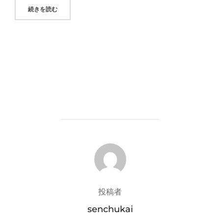
"矢吹武さん、吾妻山の景観喪失をテーマとした画集「わが心
続きを読む
投稿者
投稿者
senchukai