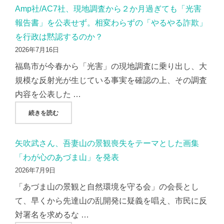
Amp社/AC7社、現地調査から２か月過ぎても「光害
報告書」を公表せず。相変わらずの「やるやる詐欺」
を行政は黙認するのか？
2026年7月16日
福島市が今春から「光害」の現地調査に乗り出し、大
規模な反射光が生じている事実を確認の上、その調査
内容を公表した …
"AMP社/AC7社、現地調査から２か月過ぎても「光害報告
続きを読む
矢吹武さん、吾妻山の景観喪失をテーマとした画集
「わが心のあづま山」を発表
2026年7月9日
「あづま山の景観と自然環境を守る会」の会長とし
て、早くから先達山の乱開発に疑義を唱え、市民に反
対署名を求めるな …