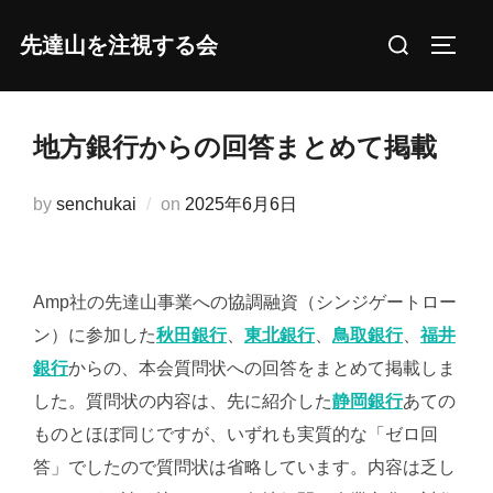
コ
検
先達山を注視する会
ン
サイド
索
テ
対
ン
象:
ツ
地方銀行からの回答まとめて掲載
へ
ス
投
by
senchukai
on
2025年6月6日
キ
稿
ッ
日:
プ
Amp社の先達山事業への協調融資（シンジゲートロー
ン）に参加した
秋田銀行
、
東北銀行
、
鳥取銀行
、
福井
銀行
からの、本会質問状への回答をまとめて掲載しま
した。質問状の内容は、先に紹介した
静岡銀行
あての
ものとほぼ同じですが、いずれも実質的な「ゼロ回
答」でしたので質問状は省略しています。内容は乏し