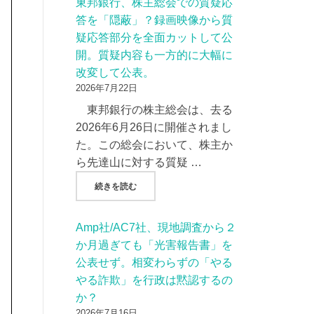
東邦銀行、株主総会での質疑応
答を「隠蔽」？録画映像から質
疑応答部分を全面カットして公
開。質疑内容も一方的に大幅に
改変して公表。
2026年7月22日
東邦銀行の株主総会は、去る
2026年6月26日に開催されまし
た。この総会において、株主か
ら先達山に対する質疑 …
"東邦銀行、株主総会での質疑応答を「隠蔽」
続きを読む
Amp社/AC7社、現地調査から２
か月過ぎても「光害報告書」を
公表せず。相変わらずの「やる
やる詐欺」を行政は黙認するの
か？
2026年7月16日