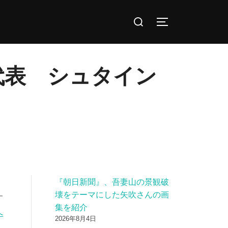
検
サイドバーとナ
索
対
象:
代表 シュタイン
『朝日新聞』、吾妻山の景観破
わ
壊をテーマにした矢吹さんの画
す
集を紹介
へ
2026年8月4日