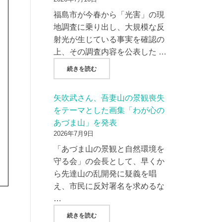
福島市が今春から「光害」の現
地調査に乗り出し、大規模な反
射光が生じている事実を確認の
上、その調査内容を公表した …
"AMP社/AC7社、現地調査から２か月過ぎ
続きを読む
矢吹武さん、吾妻山の景観喪失
をテーマとした画集「わが心の
あづま山」を発表
2026年7月9日
「あづま山の景観と自然環境を
守る会」の会長として、早くか
ら先達山の乱開発に疑義を唱
え、市民に反対署名を求めるな
…
"矢吹武さん、吾妻山の景観喪失をテーマとし
続きを読む