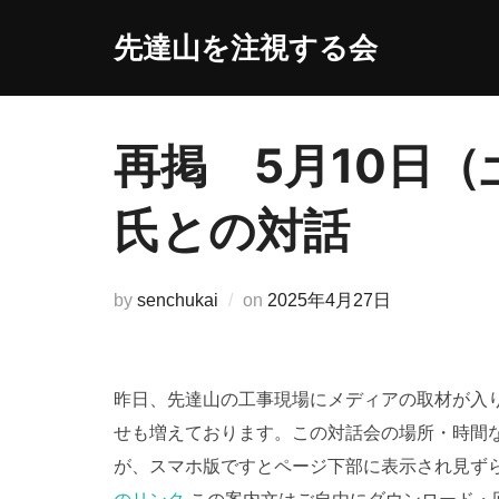
コ
先達山を注視する会
ン
テ
ン
ツ
再掲 5月10日
へ
ス
氏との対話
キ
ッ
プ
投
by
senchukai
on
2025年4月27日
稿
日:
昨日、先達山の工事現場にメディアの取材が入り
せも増えております。この対話会の場所・時間
が、スマホ版ですとページ下部に表示され見ず