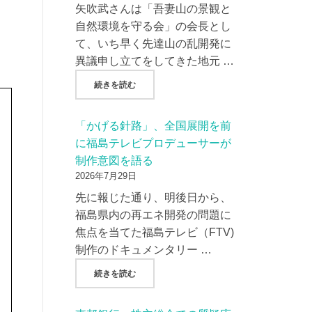
矢吹武さんは「吾妻山の景観と
自然環境を守る会」の会長とし
て、いち早く先達山の乱開発に
異議申し立てをしてきた地元 …
"『朝日新聞』、吾妻山の景観破壊をテーマに
続きを読む
「かげる針路」、全国展開を前
に福島テレビプロデューサーが
制作意図を語る
2026年7月29日
先に報じた通り、明後日から、
福島県内の再エネ開発の問題に
焦点を当てた福島テレビ（FTV)
制作のドキュメンタリー …
"「かげる針路」、全国展開を前に福島テレビ
続きを読む