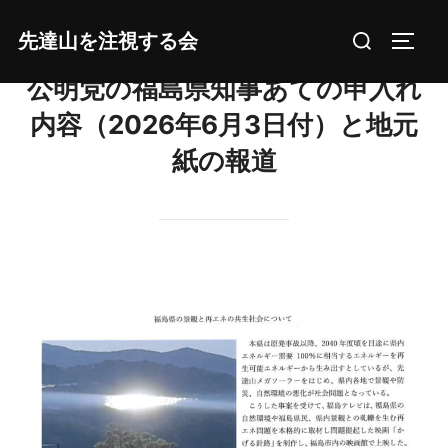
コ
検
先達山を注視する会
ン
サイド
索
テ
公明党の福島県知事あての申入れ
対
ン
象:
内容（2026年6月3日付）と地元
ツ
へ
紙の報道
ス
キ
ッ
プ