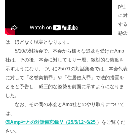
p社
に対
する
懸念
は、ほどなく現実となります。
5/10の対話会で、本会から様々な追及を受けたAmp
社は、その後、本会に対してより一層、敵対的な態度を
示すようになり、ついに25/7/1の対話集会では、本会代表
に対して「名誉棄損罪」や「住居侵入罪」で法的措置を
とると予告し、威圧的な姿勢を前面に示すようになりま
した。
なお、その間の本会とAmp社とのやり取りについて
は、
⑤Amp社との対話備忘録 V（25/5/12~6/25
）をご覧くだ
さい。