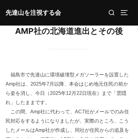
コ
検
先達山を注視する会
ン
サイド
索
テ
対
AMP社の北海道進出とその後
ン
象:
ツ
へ
ス
キ
ッ
福島市で先達山に環境破壊型メガソーラーを設置した
プ
Amp社は、2025年7月以降、本会はじめ地元住民の前か
ら姿を消し、今日（2025年12月22日現在）まで「雲隠
れ」したままです。
この間、Amp社に代わって、AC7社がメールでのみ住
民対応をするようになりましたが、実際のところ、こう
したメールはAmp社が作成し、同社が住民からの追及を