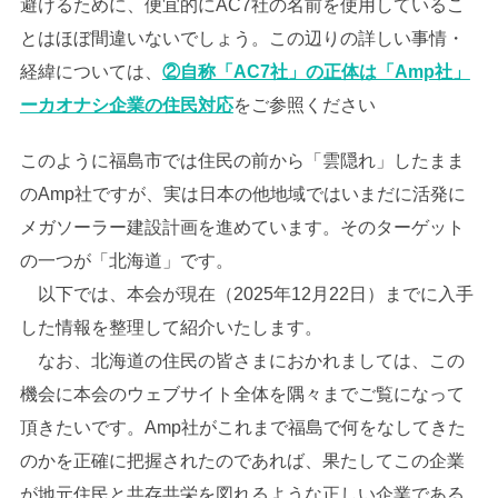
避けるために、便宜的にAC7社の名前を使用しているこ
とはほぼ間違いないでしょう。この辺りの詳しい事情・
経緯については、
②自称「AC7社」の正体は「Amp社」
ーカオナシ企業の住民対応
をご参照ください
このように福島市では住民の前から「雲隠れ」したまま
のAmp社ですが、実は日本の他地域ではいまだに活発に
メガソーラー建設計画を進めています。そのターゲット
の一つが「北海道」です。
以下では、本会が現在（2025年12月22日）までに入手
した情報を整理して紹介いたします。
なお、北海道の住民の皆さまにおかれましては、この
機会に本会のウェブサイト全体を隅々までご覧になって
頂きたいです。Amp社がこれまで福島で何をなしてきた
のかを正確に把握されたのであれば、果たしてこの企業
が地元住民と共存共栄を図れるような正しい企業である