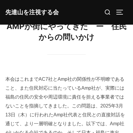
コ
検
先達山を注視する会
ン
サイド
索
テ
AMPが街にやってきた ー 住民
対
ン
象:
からの問いかけ
ツ
へ
ス
キ
ッ
プ
本会はこれまでAC7社とAmp社の関係性が不明瞭である
こと、また住民対応に当たっているAmp社が、実際には
福島の住民の安全や周辺環境に責任を担える事業者では
ないことを指摘してきました。この問題は、2025年3月
13日（木）に行われたAmp社代表と住民との直接対話を
通じて、より一層明確となりました。以下では、Amp社
がいかなる会社であるのか、そして日本・福島に進出