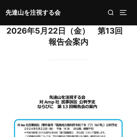
コ
検
先達山を注視する会
ン
サイド
索
テ
対
2026年5月22日（金） 第13回
ン
象:
ツ
報告会案内
へ
ス
キ
ッ
プ