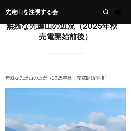
コ
検
先達山を注視する会
ン
サイド
索
テ
無残な先達山の近況（2025年秋
対
ン
象:
売電開始前後）
ツ
へ
ス
キ
ッ
プ
無残な先達山の近況（2025年秋 売電開始前後）