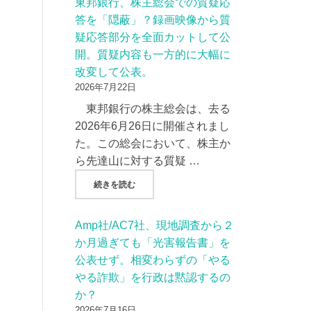
東邦銀行、株主総会での質疑応
答を「隠蔽」？録画映像から質
疑応答部分を全面カットして公
開。質疑内容も一方的に大幅に
改変して公表。
2026年7月22日
東邦銀行の株主総会は、去る
2026年6月26日に開催されまし
た。この総会において、株主か
ら先達山に対する質疑 …
"東邦銀行、株主総会での質疑応答を「隠蔽」
続きを読む
Amp社/AC7社、現地調査から２
か月過ぎても「光害報告書」を
公表せず。相変わらずの「やる
やる詐欺」を行政は黙認するの
か？
2026年7月16日