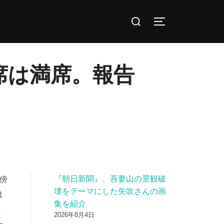
検
サイドバーとナ
索
対
象:
席は満席。報告
『朝日新聞』、吾妻山の景観破
て傍
壊をテーマにした矢吹さんの画
ま
集を紹介
非
2026年8月4日