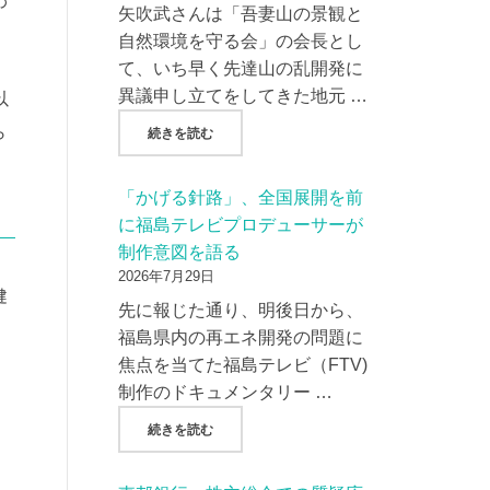
わ
矢吹武さんは「吾妻山の景観と
自然環境を守る会」の会長とし
、
て、いち早く先達山の乱開発に
異議申し立てをしてきた地元 …
以
ら
"『朝日新聞』、吾妻山の景観破壊をテーマに
続きを読む
。
「かげる針路」、全国展開を前
に福島テレビプロデューサーが
島
制作意図を語る
2026年7月29日
健
先に報じた通り、明後日から、
福島県内の再エネ開発の問題に
焦点を当てた福島テレビ（FTV)
制作のドキュメンタリー …
"「かげる針路」、全国展開を前に福島テレビ
続きを読む