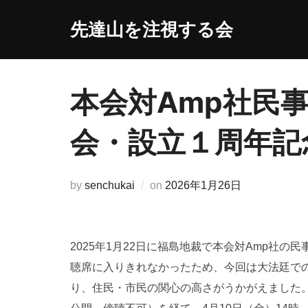
コ
先達山を注視する会
ン
テ
ン
ツ
本会対Amp社民
へ
ス
会・設立１周年記
キ
ッ
プ
投
by
senchukai
on
2026年1月26日
稿
日:
2025年1月22日に福島地裁で本会対Amp社
聴席に入りきれなかったため、今回は大法廷での
り、住民・市民の関心の高さがうかがえました。