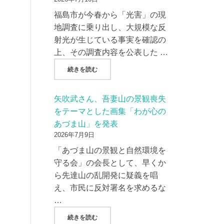
福島市が今春から「光害」の現
地調査に乗り出し、大規模な反
射光が生じている事実を確認の
上、その調査内容を公表した …
"AMP社/AC7社、現地調査から２か月過ぎ
続きを読む
矢吹武さん、吾妻山の景観喪失
をテーマとした画集「わが心の
あづま山」を発表
2026年7月9日
「あづま山の景観と自然環境を
守る会」の会長として、早くか
ら先達山の乱開発に疑義を唱
え、市民に反対署名を求めるな
…
"矢吹武さん、吾妻山の景観喪失をテーマとし
続きを読む