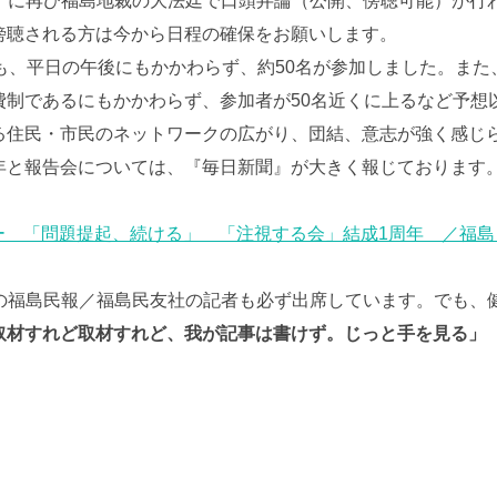
時～ に再び福島地裁の大法廷で口頭弁論（公開、傍聴可能）が行
傍聴される方は今から日程の確保をお願いします。
も、平日の午後にもかかわらず、約50名が参加しました。また
制であるにもかかわらず、参加者が50名近くに上るなど予想
る住民・市民のネットワークの広がり、団結、意志が強く感じ
年と報告会については、『毎日新聞』が大きく報じております
。
ー 「問題提起、続ける」 「注視する会」結成1周年 ／福
の福島民報／福島民友社の記者も必ず出席しています。でも、
取材すれど取材すれど、我が記事は書けず。じっと手を見る」