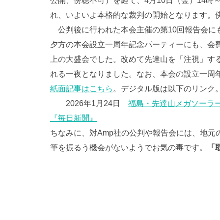
公開、傍聴不可）を経て、4月10日（金）14
れ、いよいよ本格的な裁判の開始となります。
公判後に行われた本会主催の第10回報告会に
夕方の本会設立一周年記念パーティーにも、会費
上の大盛会でした。改めて先達山を「注視」す
れる一夜となりました。なお、本会の設立一周
紙面記事はこちら
。デジタル版は以下のリンク
2026年1月24日
福島・先達山メガソーラ
『毎日新聞』
ちなみに、対Amp社の公判や報告会には、地元
筆を振るう機会がないようでお気の毒です。
「